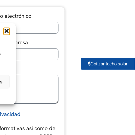
o electrónico
re empresa
s
Cotizar techo solar
as
rivacidad
nformativas así como de