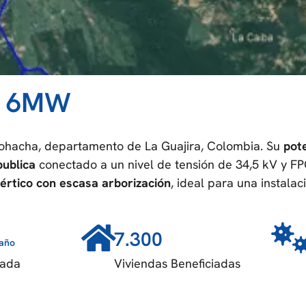
s 6MW
Riohacha, departamento de La Guajira, Colombia. Su
pot
publica
conectado a un nivel de tensión de 34,5 kV y FP
értico con escasa arborización
, ideal para una instalac
7.300
año
rada
Viviendas Beneficiadas