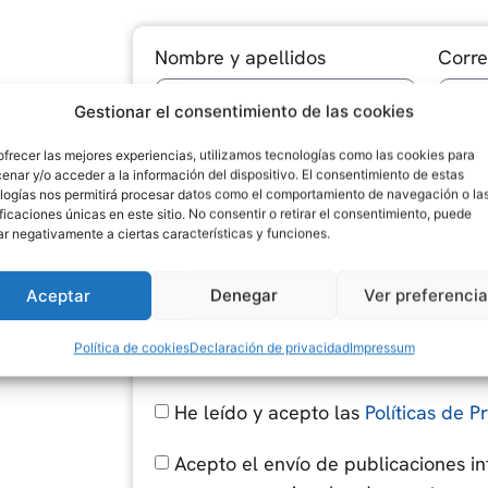
Nombre y apellidos
Corre
Gestionar el consentimiento de las cookies
Teléfono
Nomb
ofrecer las mejores experiencias, utilizamos tecnologías como las cookies para
enar y/o acceder a la información del dispositivo. El consentimiento de estas
logías nos permitirá procesar datos como el comportamiento de navegación o la
ificaciones únicas en este sitio. No consentir o retirar el consentimiento, puede
ar negativamente a ciertas características y funciones.
Mensaje
?
Aceptar
Denegar
Ver preferenci
Política de cookies
Declaración de privacidad
Impressum
He leído y acepto las
Políticas de P
Acepto el envío de publicaciones i