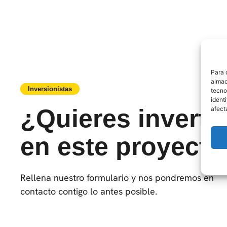
Para 
almac
Inversionistas
tecno
ident
¿Quieres invertir
afect
en este proyecto
Rellena nuestro formulario y nos pondremos en
contacto contigo lo antes posible.