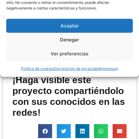
Acepto el envío de publicaciones
sitio. No consentir o retirar el consentimiento, puede afectar
negativamente a ciertas características y funciones.
informativas así como de correos
promocionales de nuestros servicios, según
Aceptar
la RGPD
Denegar
Enviar formulario
Ver preferencias
Política de cookies
Declaración de privacidad
Impressum
¡Haga visible este
proyecto compartiéndolo
con sus conocidos en las
redes!